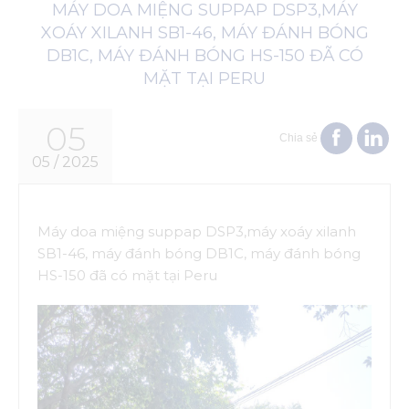
MÁY DOA MIỆNG SUPPAP DSP3,MÁY
XOÁY XILANH SB1-46, MÁY ĐÁNH BÓNG
DB1C, MÁY ĐÁNH BÓNG HS-150 ĐÃ CÓ
MẶT TẠI PERU
05
Chia sẻ
05 / 2025
Máy doa miệng suppap DSP3,máy xoáy xilanh
SB1-46, máy đánh bóng DB1C, máy đánh bóng
HS-150 đã có mặt tại Peru