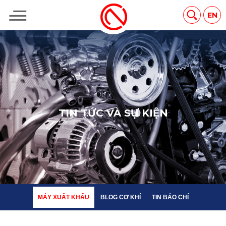
MÁY XUẤT KHẨU
BLOG CƠ KHÍ
TIN BÁO CHÍ
EN
T
I
N
T
Ứ
C
V
À
S
Ự
K
I
Ệ
N
MÁY XUẤT KHẨU
BLOG CƠ KHÍ
TIN BÁO CHÍ