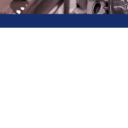
MÁY DOA MIỆNG SU
ĐÁNH BÓ
27
05 / 2026
Máy doa miệng suppap DSP3,máy xoáy xi