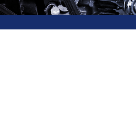
LANH VBM-250, MÁY
TẠI PERU
Chia sẻ
u