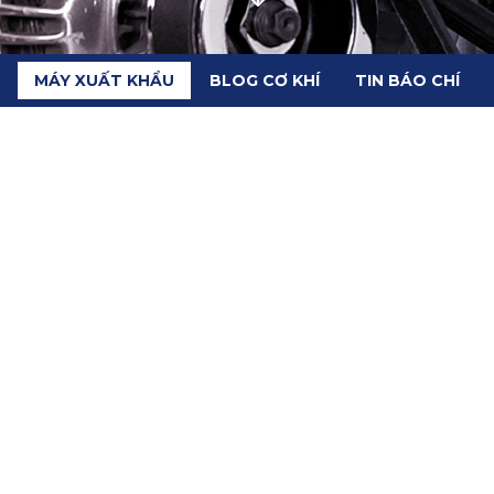
MÁY XUẤT KHẨU
BLOG CƠ KHÍ
TIN BÁO CHÍ
PPAP DSP3,MÁY XOÁY XI
NG HMB-125 ĐÃ CÓ MẶT 
lanh VBM-250, máy đánh bóng HMB-125 đã có mặt tại Per