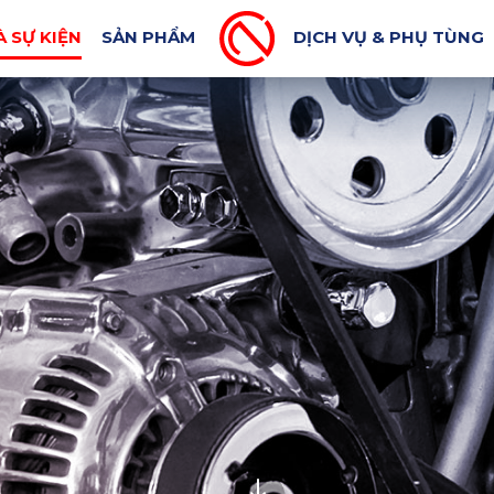
MÁY XUẤT KHẨU
BLOG CƠ KHÍ
TIN BÁO CHÍ
À SỰ KIỆN
SẢN PHẨM
DỊCH VỤ & PHỤ TÙNG