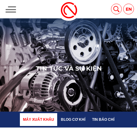
MÁY XUẤT KHẨU
BLOG CƠ KHÍ
TIN BÁO CHÍ
EN
T
I
N
T
Ứ
C
V
À
S
Ự
K
I
Ệ
N
MÁY XUẤT KHẨU
BLOG CƠ KHÍ
TIN BÁO CHÍ