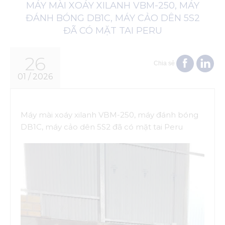
MÁY MÀI XOÁY XILANH VBM-250, MÁY
ĐÁNH BÓNG DB1C, MÁY CẢO DÊN 5S2
ĐÃ CÓ MẶT TAI PERU
26
Chia sẻ
01 / 2026
Máy mài xoáy xilanh VBM-250, máy đánh bóng
DB1C, máy cảo dên 5S2 đã có mặt tai Peru