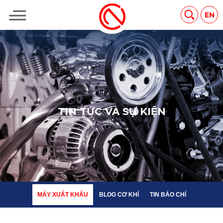
MÁY XUẤT KHẨU
BLOG CƠ KHÍ
TIN BÁO CHÍ
EN
T
I
N
T
Ứ
C
V
À
S
Ự
K
I
Ệ
N
MÁY XUẤT KHẨU
BLOG CƠ KHÍ
TIN BÁO CHÍ