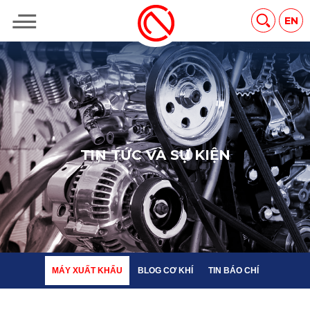
MÁY XUẤT KHẨU
BLOG CƠ KHÍ
TIN BÁO CHÍ
EN
T
I
N
T
Ứ
C
V
À
S
Ự
K
I
Ệ
N
MÁY XUẤT KHẨU
BLOG CƠ KHÍ
TIN BÁO CHÍ