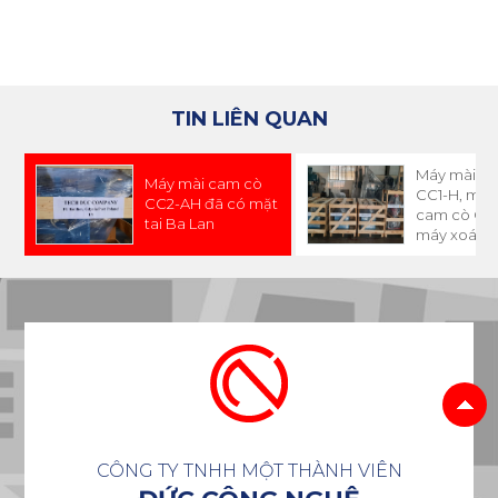
TIN LIÊN QUAN
Máy mài c
Máy mài cam cò
CC1-H, máy
CC2-AH đã có mặt
cam cò CC
tai Ba Lan
máy xoáy x
SB1-53 đã 
tai Indones
CÔNG TY TNHH MỘT THÀNH VIÊN