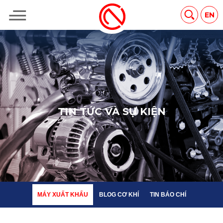
MÁY XUẤT KHẨU
BLOG CƠ KHÍ
TIN BÁO CHÍ
EN
T
I
N
T
Ứ
C
V
À
S
Ự
K
I
Ệ
N
MÁY XUẤT KHẨU
BLOG CƠ KHÍ
TIN BÁO CHÍ