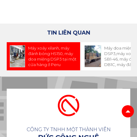
TIN LIÊN QUAN
Máy xoáy xilanh, máy
Máy doa miệng 
đánh bóng HS150, máy
DSP3,máy xoáy x
doa miệng DSP3 tại một
SB1-46, máy đá
cửa hàng ở Peru
DB1C, máy đánh
HS-150 đã có mặt
Peru
CÔNG TY TNHH MỘT THÀNH VIÊN