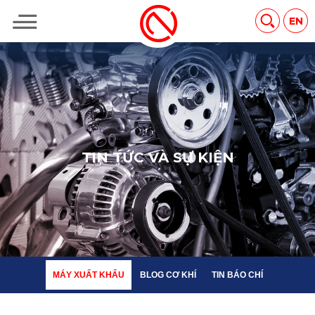
MÁY XUẤT KHẨU
BLOG CƠ KHÍ
TIN BÁO CHÍ
EN
T
I
N
T
Ứ
C
V
À
S
Ự
K
I
Ệ
N
MÁY XUẤT KHẨU
BLOG CƠ KHÍ
TIN BÁO CHÍ